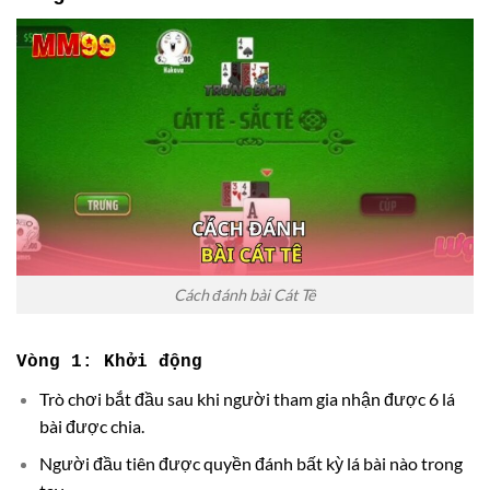
Cách đánh bài Cát Tê
Vòng 1: Khởi động
Trò chơi bắt đầu sau khi người tham gia nhận được 6 lá
bài được chia.
Người đầu tiên được quyền đánh bất kỳ lá bài nào trong