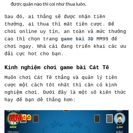
được quân nào thì coi như thua luôn.
Sau đó, ai thắng sẽ được nhận tiền
thưởng, ai thua thì mất tiền cược. Để
chơi online uy tín, an toàn và mức thưởng
cao thì chọn trang
game bài 3D
MM99 để
chơi ngay. Nhà cái đang triển khai các ưu
đãi cực hot cho bạn.
Kinh nghiệm chơi game bài Cát Tê
Muốn chơi Cát Tê thắng và quản lý tiền
cược một cách tốt nhất thì cần có kinh
nghiệm chơi. Dưới đây là một số kiến thức
hay để bạn dễ thắng hơn: