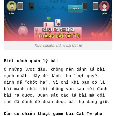
Kinh nghiệm thắng bài Cát Tê
Biết cách quản lý bài
Ở những lượt đầu, không nên đánh lá bài
mạnh nhất. Hãy để dành cho lượt quyết
định để “chốt hạ”. Vì chỉ khi bạn có lá
bài mạnh nhất thì những ván sau mới đánh
bài ra được. Quan sát các lá bài mà đối
thủ đã đánh để đoán được bài họ đang giữ.
Cần có chiến thuật game bài Cát Tê phù