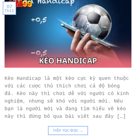
07
Th12
Kèo Handicap là một kèo cực kỳ quen thuộc
với các cược thủ thích chơi cá độ bóng
đá. Kèo này thì chơi dễ với người có kinh
nghiệm, nhưng sẽ khó với người mới. Nếu
bạn là người mới và đang tìm hiểu về kèo
này thì đừng bỏ qua bài viết sau đây […]
TIẾP TỤC ĐỌC
→