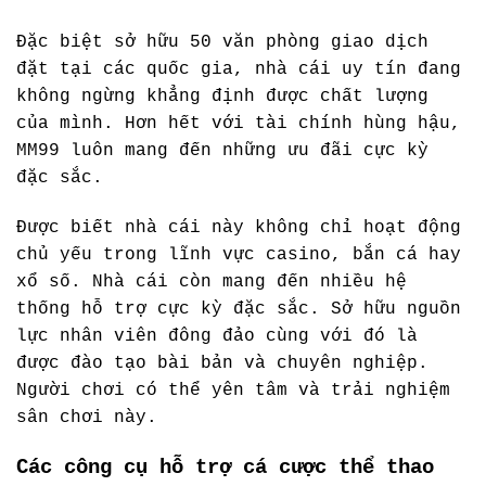
Đặc biệt sở hữu 50 văn phòng giao dịch
đặt tại các quốc gia, nhà cái uy tín đang
không ngừng khẳng định được chất lượng
của mình. Hơn hết với tài chính hùng hậu,
MM99 luôn mang đến những ưu đãi cực kỳ
đặc sắc.
Được biết nhà cái này không chỉ hoạt động
chủ yếu trong lĩnh vực casino, bắn cá hay
xổ số. Nhà cái còn mang đến nhiều hệ
thống hỗ trợ cực kỳ đặc sắc. Sở hữu nguồn
lực nhân viên đông đảo cùng với đó là
được đào tạo bài bản và chuyên nghiệp.
Người chơi có thể yên tâm và trải nghiệm
sân chơi này.
Các công cụ hỗ trợ cá cược thể thao