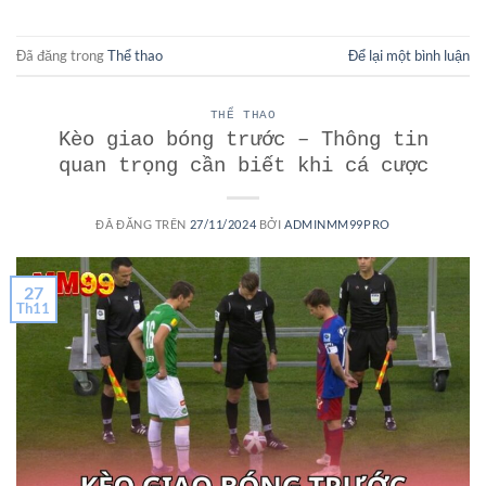
Đã đăng trong
Thể thao
Để lại một bình luận
THỂ THAO
Kèo giao bóng trước – Thông tin
quan trọng cần biết khi cá cược
ĐÃ ĐĂNG TRÊN
27/11/2024
BỞI
ADMINMM99PRO
27
Th11