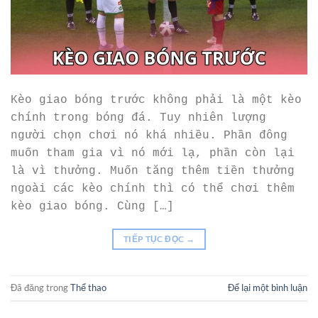
Kèo giao bóng trước không phải là một kèo
chính trong bóng đá. Tuy nhiên lượng
người chọn chơi nó khá nhiều. Phần đông
muốn tham gia vì nó mới lạ, phần còn lại
là vì thưởng. Muốn tăng thêm tiền thưởng
ngoài các kèo chính thì có thể chơi thêm
kèo giao bóng. Cùng […]
TIẾP TỤC ĐỌC
→
Đã đăng trong
Thể thao
Để lại một bình luận