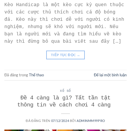
Kèo Handicap là một kèo cực kỳ quen thuộc
với các cược thủ thích chơi cá độ bóng
đá. Kèo này thì chơi dễ với người có kinh
nghiệm, nhưng sẽ khó với người mới. Nếu
bạn là người mới và đang tìm hiểu về kèo
này thì đừng bỏ qua bài viết sau đây […]
TIẾP TỤC ĐỌC
→
Đã đăng trong
Thể thao
Để lại một bình luận
XỔ SỐ
Đề 4 càng là gì? Tất tần tật
thông tin về cách chơi 4 càng
ĐÃ ĐĂNG TRÊN
07/12/2024
BỞI
ADMINMM99PRO