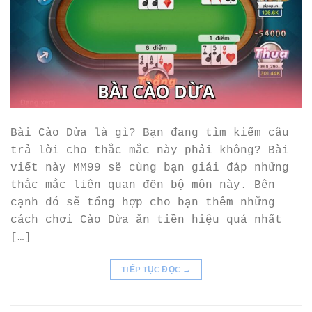
Bài Cào Dừa là gì? Bạn đang tìm kiếm câu
trả lời cho thắc mắc này phải không? Bài
viết này MM99 sẽ cùng bạn giải đáp những
thắc mắc liên quan đến bộ môn này. Bên
cạnh đó sẽ tổng hợp cho bạn thêm những
cách chơi Cào Dừa ăn tiền hiệu quả nhất
[…]
TIẾP TỤC ĐỌC
→