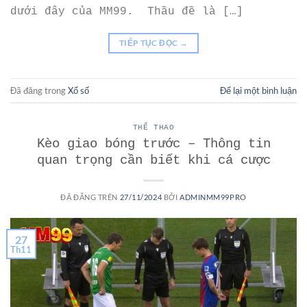
dưới đây của MM99. Thầu đề là […]
TIẾP TỤC ĐỌC
→
Đã đăng trong
Xổ số
Để lại một bình luận
THỂ THAO
Kèo giao bóng trước – Thông tin
quan trọng cần biết khi cá cược
ĐÃ ĐĂNG TRÊN
27/11/2024
BỞI
ADMINMM99PRO
27
Th11