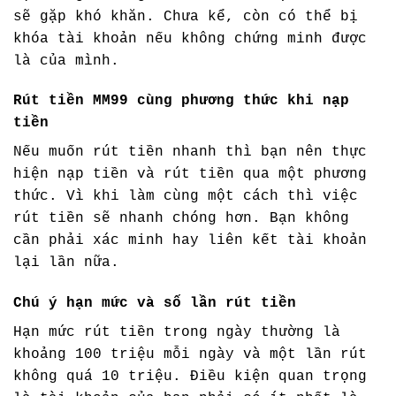
sẽ gặp khó khăn. Chưa kể, còn có thể bị
khóa tài khoản nếu không chứng minh được
là của mình.
Rút tiền MM99 cùng phương thức khi nạp
tiền
Nếu muốn rút tiền nhanh thì bạn nên thực
hiện nạp tiền và rút tiền qua một phương
thức. Vì khi làm cùng một cách thì việc
rút tiền sẽ nhanh chóng hơn. Bạn không
cần phải xác minh hay liên kết tài khoản
lại lần nữa.
Chú ý hạn mức và số lần rút tiền
Hạn mức rút tiền trong ngày thường là
khoảng 100 triệu mỗi ngày và một lần rút
không quá 10 triệu. Điều kiện quan trọng