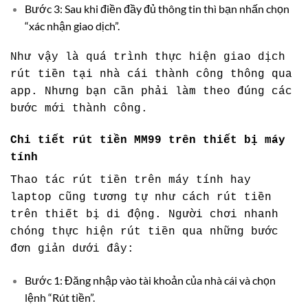
Bước 3: Sau khi điền đầy đủ thông tin thì bạn nhấn chọn
“xác nhận giao dịch”.
Như vậy là quá trình thực hiện giao dịch
rút tiền tại nhà cái thành công thông qua
app. Nhưng bạn cần phải làm theo đúng các
bước mới thành công.
Chi tiết rút tiền MM99 trên thiết bị máy
tính
Thao tác rút tiền trên máy tính hay
laptop cũng tương tự như cách rút tiền
trên thiết bị di động. Người chơi nhanh
chóng thực hiện rút tiền qua những bước
đơn giản dưới đây:
Bước 1: Đăng nhập vào tài khoản của nhà cái và chọn
lệnh “Rút tiền”.