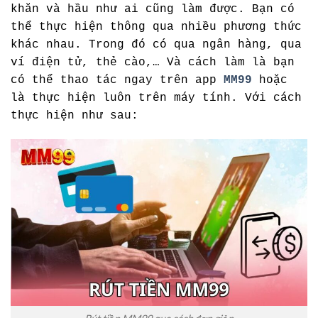
khăn và hầu như ai cũng làm được. Bạn có
thể thực hiện thông qua nhiều phương thức
khác nhau. Trong đó có qua ngân hàng, qua
ví điện tử, thẻ cào,… Và cách làm là bạn
có thể thao tác ngay trên app
MM99
hoặc
là thực hiện luôn trên máy tính. Với cách
thực hiện như sau: