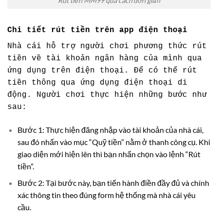
Rút tiền MM99 qua cách đơn giản
Chi tiết rút tiền trên app điện thoại
Nhà cái hỗ trợ người chơi phương thức rút
tiền về tài khoản ngân hàng của mình qua
ứng dụng trên điện thoại. Để có thể rút
tiền thông qua ứng dụng điện thoại di
động. Người chơi thực hiện những bước như
sau:
Bước 1: Thực hiện đăng nhập vào tài khoản của nhà cái,
sau đó nhấn vào mục “Quỹ tiền” nằm ở thanh công cụ. Khi
giao diện mới hiện lên thì bạn nhấn chọn vào lệnh “Rút
tiền”.
Bước 2: Tại bước này, bạn tiến hành điền đầy đủ và chính
xác thông tin theo đúng form hệ thống mà nhà cái yêu
cầu.