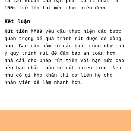
là tài khoản của bạn phải có ít nhất là
100k trở lên thì mức thực hiện được.
Kết luận
Rút tiền MM99
yêu cầu thực hiện các bước
quan trọng để quá trình rút được dễ dàng
hơn. Bạn cần nắm rõ các bước cũng như chú
ý quy trình rút để đảm bảo an toàn hơn.
Nhà cái cho phép rút tiền với hạn mức cao
nên bạn chắc chắn sẽ rút nhiều tiền. Nếu
như có gì khó khăn thì cứ liên hệ cho
nhân viên để làm nhanh hơn.