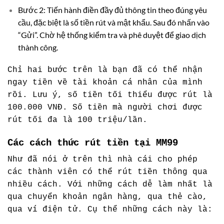
Bước 2: Tiến hành điền đầy đủ thông tin theo đúng yêu
cầu, đặc biệt là số tiền rút và mật khẩu. Sau đó nhấn vào
“Gửi”. Chờ hệ thống kiểm tra và phê duyệt để giao dịch
thành công.
Chỉ hai bước trên là bạn đã có thể nhận
ngay tiền về tài khoản cá nhân của mình
rồi. Lưu ý, số tiền tối thiểu được rút là
100.000 VNĐ. Số tiền mà người chơi được
rút tối đa là 100 triệu/lần.
Các cách thức rút tiền tại MM99
Như đã nói ở trên thì nhà cái cho phép
các thành viên có thể rút tiền thông qua
nhiều cách. Với những cách dễ làm nhất là
qua chuyển khoản ngân hàng, qua thẻ cào,
qua ví điện tử. Cụ thể những cách này là: