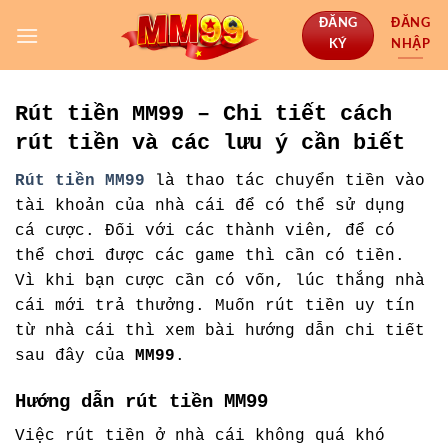
Chuyển
ĐĂNG
ĐĂNG
đến
KÝ
NHẬP
nội
dung
Rút tiền MM99 – Chi tiết cách
rút tiền và các lưu ý cần biết
Rút tiền MM99
là thao tác chuyển tiền vào
tài khoản của nhà cái để có thể sử dụng
cá cược. Đối với các thành viên, để có
thể chơi được các game thì cần có tiền.
Vì khi bạn cược cần có vốn, lúc thắng nhà
cái mới trả thưởng. Muốn rút tiền uy tín
từ nhà cái thì xem bài hướng dẫn chi tiết
sau đây của
MM99
.
Hướng dẫn rút tiền MM99
Việc rút tiền ở nhà cái không quá khó