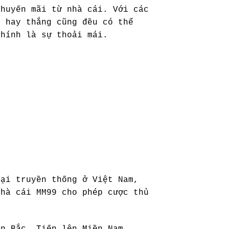
khuyến mãi từ nhà cái. Với các
a hay thắng cũng đều có thể
chính là sự thoải mái.
oại truyền thống ở Việt Nam,
nhà cái MM99 cho phép cược thủ
ền Bắc, Tiến lên Miền Nam,