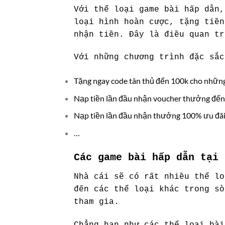
Với thể loại game bài hấp dẫn,
loại hình hoàn cược, tặng tiền
nhận tiền. Đây là điều quan tr
Với những chương trình đặc sắc
Tặng ngay code tân thủ đến 100k cho nhữn
Nạp tiền lần đầu nhận voucher thưởng đến
Nạp tiền lần đầu nhận thưởng 100% ưu đãi
…
Các game bài hấp dẫn tại 
Nhà cái sẽ có rất nhiều thể lo
đến các thể loại khác trong sò
tham gia.
Chẳng hạn như các thể loại bài