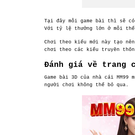
Tại đây mỗi game bài thì sẽ có
Với tỷ lệ thưởng lớn ở mỗi thể
Chơi theo kiểu mới này tạo nên
chơi theo các kiểu truyền thố
Đánh giá về trang 
Game bài 3D của nhà cái MM99 m
người chơi không thể bỏ qua.