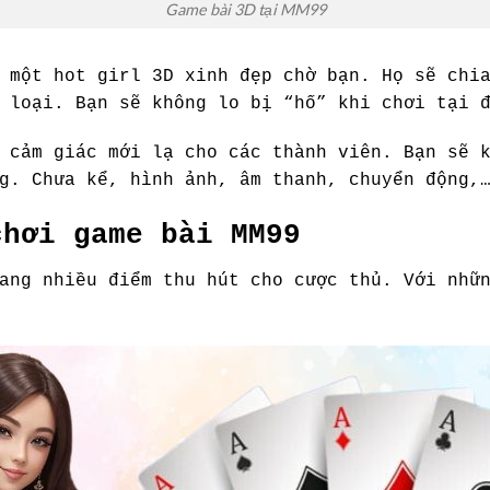
Game bài 3D tại MM99
 một hot girl 3D xinh đẹp chờ bạn. Họ sẽ chi
 loại. Bạn sẽ không lo bị “hố” khi chơi tại 
 cảm giác mới lạ cho các thành viên. Bạn sẽ 
ng. Chưa kể, hình ảnh, âm thanh, chuyển động,
chơi game bài MM99
ang nhiều điểm thu hút cho cược thủ. Với nhữ