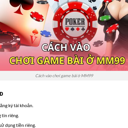
Cách vào chơi game bài ở MM99
D
ăng ký tài khoản.
 tin riêng.
sử dụng tiền riêng.