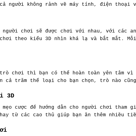
 cả người không rảnh về máy tính, điện thoại 
 người chơi sẽ được chơi với nhau, với các a
chơi theo kiểu 3D nhìn khá lạ và bắt mắt. Mỗ
trò chơi thì bạn có thể hoàn toàn yên tâm vì
ến cả trăm thể loại cho bạn chọn, trò nào cũn
i 3D
 mẹo cược để hướng dẫn cho người chơi tham g
 hay từ các cao thủ giúp bạn ăn thêm nhiều ti
ơi