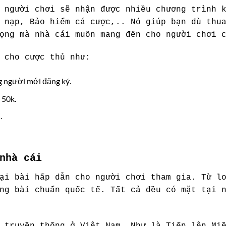
 người chơi sẽ nhận được nhiều chương trình 
 nạp, Bảo hiểm cá cược,.. Nó giúp bạn dù thu
ọng mà nhà cái muốn mang đến cho người chơi 
 cho cược thủ như:
g người mới đăng ký.
 50k.
.
nhà cái
ại bài hấp dẫn cho người chơi tham gia. Từ l
ng bài chuẩn quốc tế. Tất cả đều có mặt tại 
 truyền thống ở Việt Nam. Như là Tiến lên Mi