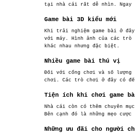
tại nhà cái rất dễ nhìn. Ngay
Game bài 3D kiểu mới
Khi trải nghiệm game bài ở đây
với máy. Hình ảnh của các trò 
khác nhau nhưng đặc biệt.
Nhiều game bài thú vị
Đối với cổng chơi và số lượng 
chơi. Các trò chơi ở đây có đ
Tiện ích khi chơi game bà
Nhà cái còn có thêm chuyên mục
Bên cạnh đó là những mẹo cược
Những ưu đãi cho người ch