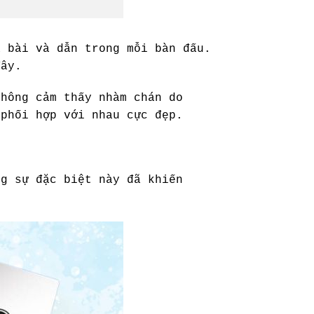
a bài và dẫn trong mỗi bàn đấu.
đây.
không cảm thấy nhàm chán do
…phối hợp với nhau cực đẹp.
ng sự đặc biệt này đã khiến