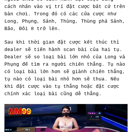
cách nhấn vào vị trí đặt cược bất cứ trên
bàn chơi. Trong đó có các cửa cược như
Long, Phụng, Sảnh, Thùng, Thùng phá Sảnh,
Bão, Đôi 8 trở lên.
Sau khi thời gian đặt cược kết thúc thì
dealer sẽ tiến hành scan bài của hai tụ.
Dealer sẽ so loại bài lớn nhỏ của Long và
Phụng để tìm ra người chiến thắng. Tụ nào
có loại bài lớn hơn sẽ giành chiến thắng,
tụ nào có loại bài nhỏ hơn sẽ thua. Nếu
khi đặt cược vào tụ thắng hoặc đặt cược
chính xác loại bài cũng dễ thắng.