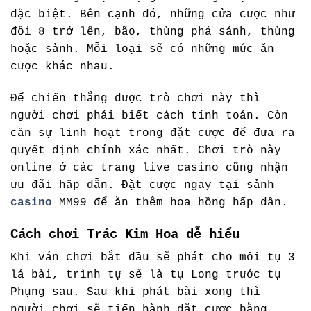
đặc biệt. Bên cạnh đó, những cửa cược như
đôi 8 trở lên, bão, thùng phá sảnh, thùng
hoặc sảnh. Mỗi loại sẽ có những mức ăn
cược khác nhau.
Để chiến thắng được trò chơi này thì
người chơi phải biết cách tính toán. Còn
cần sự linh hoạt trong đặt cược để đưa ra
quyết định chính xác nhất. Chơi trò này
online ở các trang live casino cũng nhận
ưu đãi hấp dẫn. Đặt cược ngay tại sảnh
casino
MM99 để ăn thêm hoa hồng hấp dẫn.
Cách chơi Trác Kim Hoa dễ hiểu
Khi ván chơi bắt đầu sẽ phát cho mỗi tụ 3
lá bài, trình tự sẽ là tụ Long trước tụ
Phụng sau. Sau khi phát bài xong thì
người chơi sẽ tiến hành đặt cược bằng