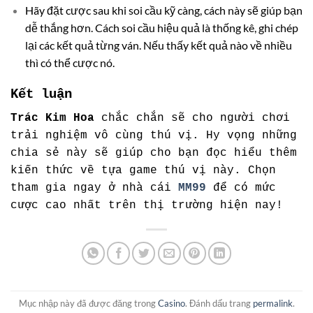
Hãy đặt cược sau khi soi cầu kỹ càng, cách này sẽ giúp bạn
dễ thắng hơn. Cách soi cầu hiệu quả là thống kê, ghi chép
lại các kết quả từng ván. Nếu thấy kết quả nào về nhiều
thì có thể cược nó.
Kết luận
Trác Kim Hoa
chắc chắn sẽ cho người chơi
trải nghiệm vô cùng thú vị. Hy vọng những
chia sẻ này sẽ giúp cho bạn đọc hiểu thêm
kiến thức về tựa game thú vị này. Chọn
tham gia ngay ở nhà cái
MM99
để có mức
cược cao nhất trên thị trường hiện nay!
Mục nhập này đã được đăng trong
Casino
. Đánh dấu trang
permalink
.