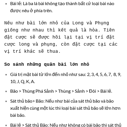
Bài lẻ: Là ba lá bài không tạo thành bất cứ loại bài nào
được nêu ở phía trên.
Nếu như bài lớn nhỏ của Long và Phụng
giống như nhau thì kết quả là hòa. Tiền
đặt cược sẽ được hồi lại tại vị trí đặt
cược long và phụng, còn đặt cược tại các
vị trí khác sẽ thua.
So sánh những quân bài lớn nhỏ
Giá trị mặt bài từ lớn đến nhỏ như sau: 2, 3, 4, 5, 6, 7, 8, 9,
10, J, Q, K, A.
Bão > Thùng Phá Sảnh > Thùng > Sảnh > Đôi > Bài lẻ.
Sát thủ bão> Bão: Nếu như bài của sát thủ bão và bão
xuất hiện cùng một lúc thì loại bài sát thủ bão sẽ lớn hơn
bài bão.
Bài lẻ > Sát thủ Bão: Nếu như không có bài bão thì sát thủ