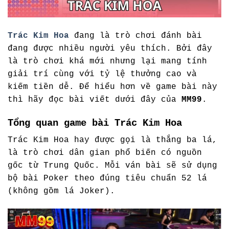
Trác Kim Hoa
đang là trò chơi đánh bài
đang được nhiều người yêu thích. Bởi đây
là trò chơi khá mới nhưng lại mang tính
giải trí cùng với tỷ lệ thưởng cao và
kiếm tiền dễ. Để hiểu hơn về game bài này
thì hãy đọc bài viết dưới đây của
MM99
.
Tổng quan game bài Trác Kim Hoa
Trác Kim Hoa hay được gọi là thắng ba lá,
là trò chơi dân gian phổ biến có nguồn
gốc từ Trung Quốc. Mỗi ván bài sẽ sử dụng
bộ bài Poker theo đúng tiêu chuẩn 52 lá
(không gồm lá Joker).